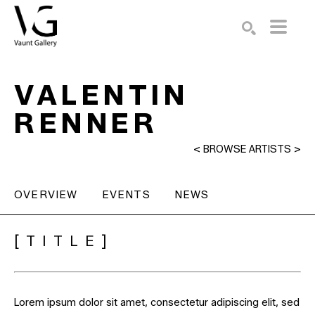
Search by keyword, artist name, artwork title or exhibition
SEARCH
VALENTIN
RENNER
<
BROWSE ARTISTS
>
OVERVIEW
EVENTS
NEWS
[TITLE]
Lorem ipsum dolor sit amet, consectetur adipiscing elit, sed