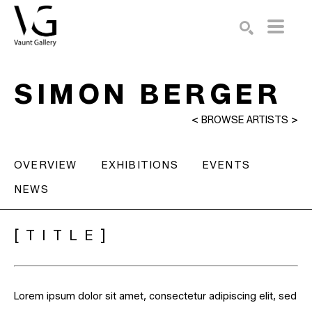
Search by keyword, artist name, artwork title or exhibition
SEARCH
SIMON BERGER
<
BROWSE ARTISTS
>
OVERVIEW
EXHIBITIONS
EVENTS
NEWS
[TITLE]
Lorem ipsum dolor sit amet, consectetur adipiscing elit, sed